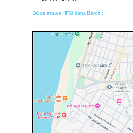
Où se
trouve l'IFSI
dans Berck :