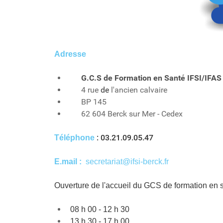
Adresse
G.C.S de Formation en Santé IFSI/IFAS
4 rue
de
l'ancien calvaire
BP 145
62 604 Berck sur Mer - Cedex
:
03.21.09.05.47
Téléphone
E.mail :
secretariat@ifsi-berck.fr
Ouverture de l'accueil du GCS de formation en s
08 h 00 - 12 h 30
13 h 30 - 17 h 00